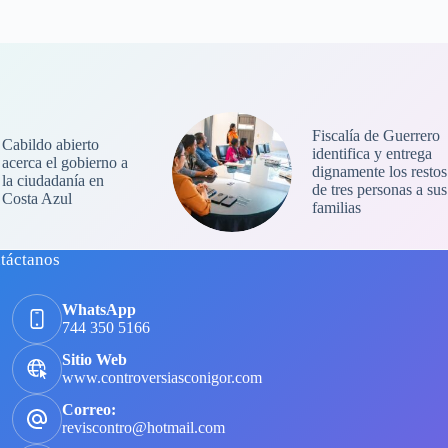
Fiscalía de Guerrero
Cabildo abierto
identifica y entrega
acerca el gobierno a
dignamente los restos
la ciudadanía en
de tres personas a sus
Costa Azul
familias
táctanos
WhatsApp
744 350 5166
Sitio Web
www.controversiasconigor.com
Correo:
reviscontro@hotmail.com