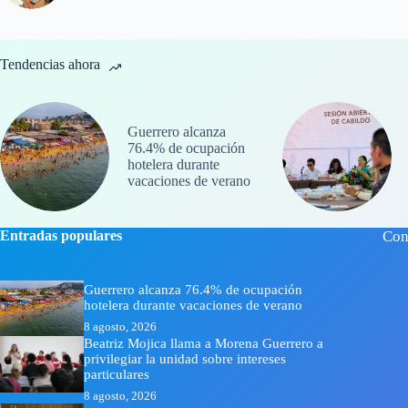
Tendencias ahora
Guerrero alcanza
76.4% de ocupación
hotelera durante
vacaciones de verano
Entradas populares
Con
Guerrero alcanza 76.4% de ocupación
hotelera durante vacaciones de verano
8 agosto, 2026
Beatriz Mojica llama a Morena Guerrero a
privilegiar la unidad sobre intereses
particulares
8 agosto, 2026