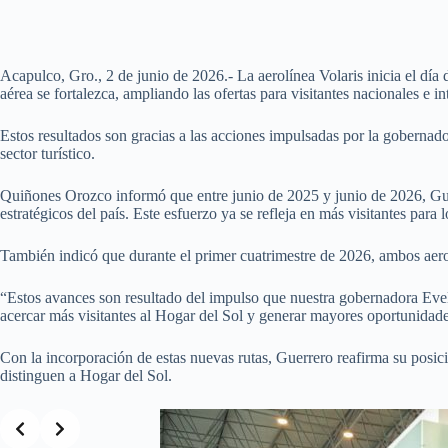
Acapulco, Gro., 2 de junio de 2026.- La aerolínea Volaris inicia el d
aérea se fortalezca, ampliando las ofertas para visitantes nacionales e i
Estos resultados son gracias a las acciones impulsadas por la gobernad
sector turístico.
Quiñones Orozco informó que entre junio de 2025 y junio de 2026, Gue
estratégicos del país. Este esfuerzo ya se refleja en más visitantes para l
También indicó que durante el primer cuatrimestre de 2026, ambos aerop
“Estos avances son resultado del impulso que nuestra gobernadora Evely
acercar más visitantes al Hogar del Sol y generar mayores oportunidades
Con la incorporación de estas nuevas rutas, Guerrero reafirma su posició
distinguen a Hogar del Sol.