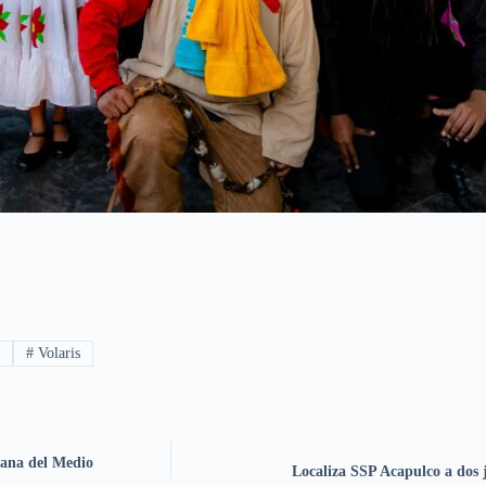
s
#
Volaris
mana del Medio
Localiza SSP Acapulco a dos 