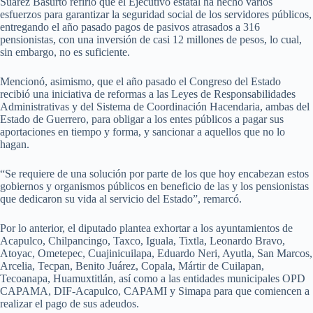
Suárez Basurto refirió que el Ejecutivo estatal ha hecho varios
esfuerzos para garantizar la seguridad social de los servidores públicos,
entregando el año pasado pagos de pasivos atrasados a 316
pensionistas, con una inversión de casi 12 millones de pesos, lo cual,
sin embargo, no es suficiente.
Mencionó, asimismo, que el año pasado el Congreso del Estado
recibió una iniciativa de reformas a las Leyes de Responsabilidades
Administrativas y del Sistema de Coordinación Hacendaria, ambas del
Estado de Guerrero, para obligar a los entes públicos a pagar sus
aportaciones en tiempo y forma, y sancionar a aquellos que no lo
hagan.
“Se requiere de una solución por parte de los que hoy encabezan estos
gobiernos y organismos públicos en beneficio de las y los pensionistas
que dedicaron su vida al servicio del Estado”, remarcó.
Por lo anterior, el diputado plantea exhortar a los ayuntamientos de
Acapulco, Chilpancingo, Taxco, Iguala, Tixtla, Leonardo Bravo,
Atoyac, Ometepec, Cuajinicuilapa, Eduardo Neri, Ayutla, San Marcos,
Arcelia, Tecpan, Benito Juárez, Copala, Mártir de Cuilapan,
Tecoanapa, Huamuxtitlán, así como a las entidades municipales OPD
CAPAMA, DIF-Acapulco, CAPAMI y Simapa para que comiencen a
realizar el pago de sus adeudos.