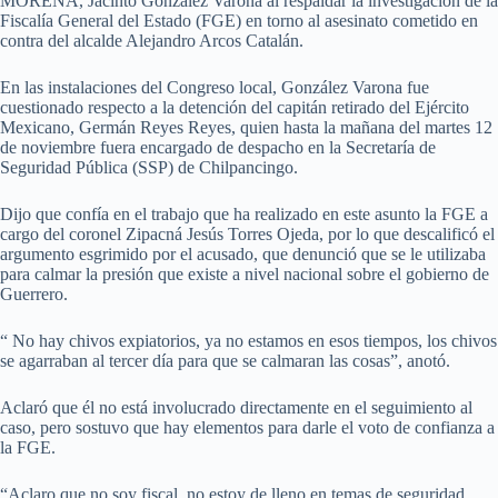
MORENA, Jacinto González Varona al respaldar la investigación de la
Fiscalía General del Estado (FGE) en torno al asesinato cometido en
contra del alcalde Alejandro Arcos Catalán.
En las instalaciones del Congreso local, González Varona fue
cuestionado respecto a la detención del capitán retirado del Ejército
Mexicano, Germán Reyes Reyes, quien hasta la mañana del martes 12
de noviembre fuera encargado de despacho en la Secretaría de
Seguridad Pública (SSP) de Chilpancingo.
Dijo que confía en el trabajo que ha realizado en este asunto la FGE a
cargo del coronel Zipacná Jesús Torres Ojeda, por lo que descalificó el
argumento esgrimido por el acusado, que denunció que se le utilizaba
para calmar la presión que existe a nivel nacional sobre el gobierno de
Guerrero.
“ No hay chivos expiatorios, ya no estamos en esos tiempos, los chivos
se agarraban al tercer día para que se calmaran las cosas”, anotó.
Aclaró que él no está involucrado directamente en el seguimiento al
caso, pero sostuvo que hay elementos para darle el voto de confianza a
la FGE.
“Aclaro que no soy fiscal, no estoy de lleno en temas de seguridad,