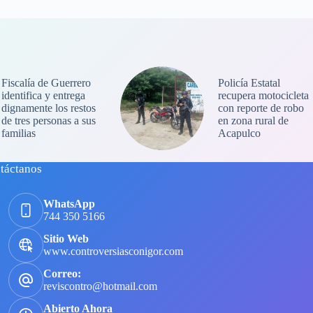
Fiscalía de Guerrero
Policía Estatal
identifica y entrega
recupera motocicleta
dignamente los restos
con reporte de robo
de tres personas a sus
en zona rural de
familias
Acapulco
táctanos
WhatsApp
744 350 5166
Sitio Web
www.controversiasconigor.com
Correo:
reviscontro@hotmail.com
Abierto Ahora