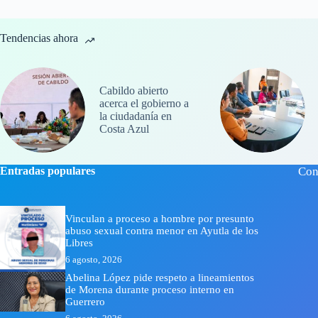
Tendencias ahora
Cabildo abierto
acerca el gobierno a
la ciudadanía en
Costa Azul
Entradas populares
Con
Vinculan a proceso a hombre por presunto
abuso sexual contra menor en Ayutla de los
Libres
6 agosto, 2026
Abelina López pide respeto a lineamientos
de Morena durante proceso interno en
Guerrero