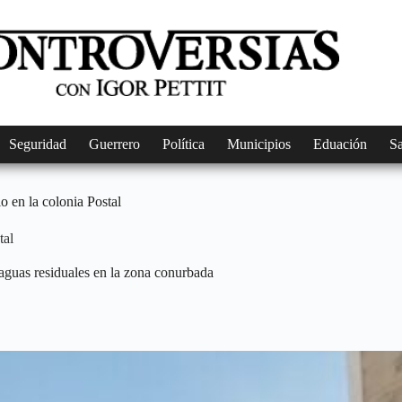
Seguridad
Guerrero
Política
Municipios
Eduación
S
o en la colonia Postal
tal
 aguas residuales en la zona conurbada