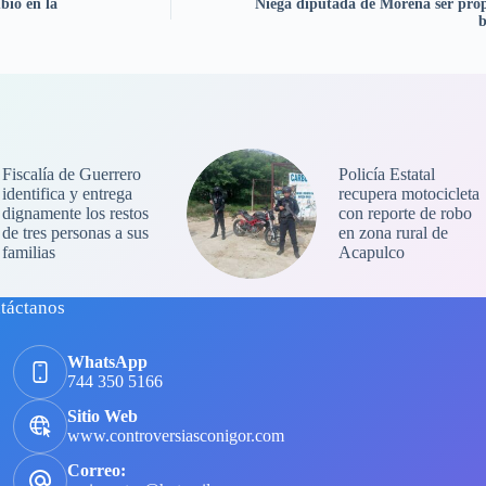
bio en la
Niega diputada de Morena ser propie
b
Fiscalía de Guerrero
Policía Estatal
identifica y entrega
recupera motocicleta
dignamente los restos
con reporte de robo
de tres personas a sus
en zona rural de
familias
Acapulco
táctanos
WhatsApp
744 350 5166
Sitio Web
www.controversiasconigor.com
Correo: