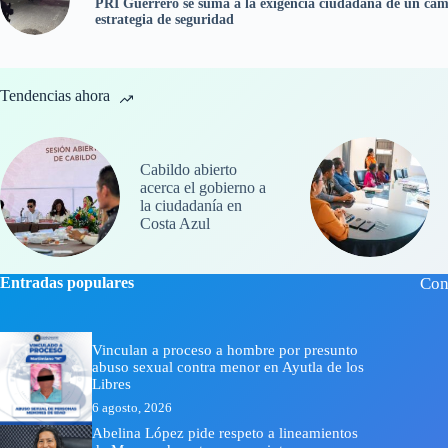
PRI Guerrero se suma a la exigencia ciudadana de un cam
estrategia de seguridad
Tendencias ahora
Cabildo abierto
acerca el gobierno a
la ciudadanía en
Costa Azul
Entradas populares
Con
Vinculan a proceso a hombre por presunto
abuso sexual contra menor en Ayutla de los
Libres
6 agosto, 2026
Abelina López pide respeto a lineamientos