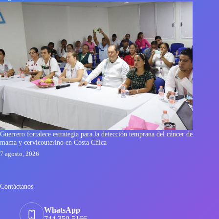
Guerrero fortalece estrategia para la detección temprana del cáncer de
mama y cervicouterino en Costa Chica
7 agosto, 2026
Contáctanos
WhatsApp
744 350 5166