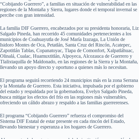
“Cobijando Guerrero”, a familias en situación de vulnerabilidad en las
regiones de la Montaña y Sierra, lugares donde el temporal invernal se
percibe con gran intensidad.
La familia DIF Guerrero, encabezados por su presidenta honoraria, Liz
Salgado Pineda, han recorrido 45 comunidades pertenecientes a los
municipios de Coahuayutla de José María Izazaga, La Unión de
Isidoro Montes de Oca, Petatlán, Santa Cruz del Rincón, Acatepec,
Zapotitlán Tablas, Copanatoyac, Tlapa de Comonfort, Xalpatláhuac,
Olinalá, Cualac, Huamuxtitlán, Alpoyeca, Alcozauca de Guerrero y
Tlalixtaquilla de Maldonado, en las regiones de la Sierra y la Montaña,
llevando un apoyo directo y oportuno a quienes más lo necesitan.
El programa seguirá recorriendo 24 municipios más en la zona Serrana
y la Montaña de Guerrero. Esta iniciativa, impulsada por el gobierno
del estado y respaldada por la gobernadora, Evelyn Salgado Pineda,
busca mitigar los efectos del frío en las regiones más vulnerables,
ofreciendo un cálido abrazo y respaldo a las familias guerrerenses.
El programa “Cobijando Guerrero” refuerza el compromiso del
Sistema DIF Estatal de estar presente en cada rincón del Estado,
llevando bienestar y esperanza a los hogares de Guerrero.