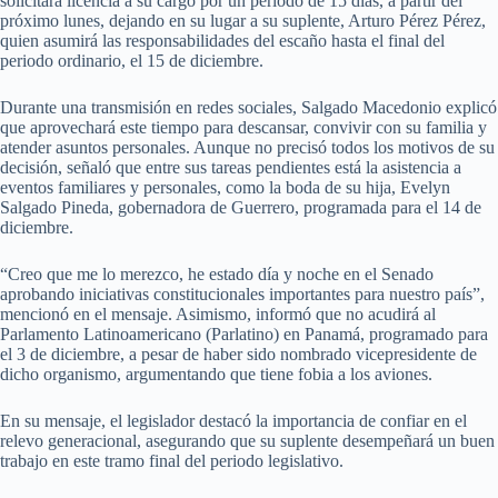
solicitará licencia a su cargo por un periodo de 15 días, a partir del
próximo lunes, dejando en su lugar a su suplente, Arturo Pérez Pérez,
quien asumirá las responsabilidades del escaño hasta el final del
periodo ordinario, el 15 de diciembre.
Durante una transmisión en redes sociales, Salgado Macedonio explicó
que aprovechará este tiempo para descansar, convivir con su familia y
atender asuntos personales. Aunque no precisó todos los motivos de su
decisión, señaló que entre sus tareas pendientes está la asistencia a
eventos familiares y personales, como la boda de su hija, Evelyn
Salgado Pineda, gobernadora de Guerrero, programada para el 14 de
diciembre.
“Creo que me lo merezco, he estado día y noche en el Senado
aprobando iniciativas constitucionales importantes para nuestro país”,
mencionó en el mensaje. Asimismo, informó que no acudirá al
Parlamento Latinoamericano (Parlatino) en Panamá, programado para
el 3 de diciembre, a pesar de haber sido nombrado vicepresidente de
dicho organismo, argumentando que tiene fobia a los aviones.
En su mensaje, el legislador destacó la importancia de confiar en el
relevo generacional, asegurando que su suplente desempeñará un buen
trabajo en este tramo final del periodo legislativo.