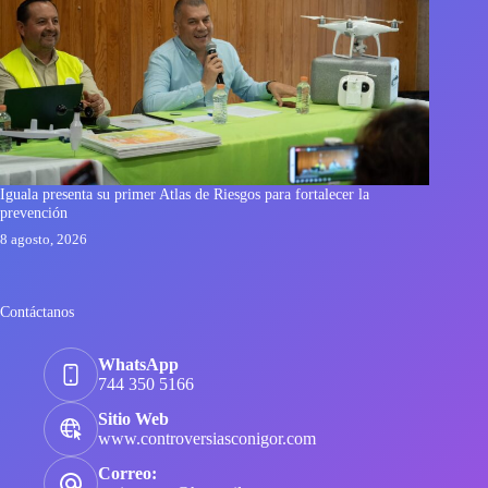
Iguala presenta su primer Atlas de Riesgos para fortalecer la
prevención
8 agosto, 2026
Contáctanos
WhatsApp
744 350 5166
Sitio Web
www.controversiasconigor.com
Correo: