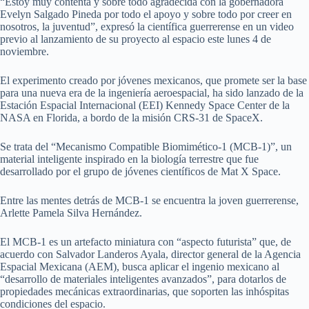
“Estoy muy contenta y sobre todo agradecida con la gobernadora
Evelyn Salgado Pineda por todo el apoyo y sobre todo por creer en
nosotros, la juventud”, expresó la científica guerrerense en un video
previo al lanzamiento de su proyecto al espacio este lunes 4 de
noviembre.
El experimento creado por jóvenes mexicanos, que promete ser la base
para una nueva era de la ingeniería aeroespacial, ha sido lanzado de la
Estación Espacial Internacional (EEI) Kennedy Space Center de la
NASA en Florida, a bordo de la misión CRS-31 de SpaceX.
Se trata del “Mecanismo Compatible Biomimético-1 (MCB-1)”, un
material inteligente inspirado en la biología terrestre que fue
desarrollado por el grupo de jóvenes científicos de Mat X Space.
Entre las mentes detrás de MCB-1 se encuentra la joven guerrerense,
Arlette Pamela Silva Hernández.
El MCB-1 es un artefacto miniatura con “aspecto futurista” que, de
acuerdo con Salvador Landeros Ayala, director general de la Agencia
Espacial Mexicana (AEM), busca aplicar el ingenio mexicano al
“desarrollo de materiales inteligentes avanzados”, para dotarlos de
propiedades mecánicas extraordinarias, que soporten las inhóspitas
condiciones del espacio.