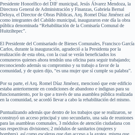
Presidente Honorífico del DIF municipal, Jesús Álvarez Mendoza, la
Directora General de Administración y Finanzas, Gabriela Bernal
Deloya, el Director de Obras Públicas, Arq. Romel Díaz Jiménez así
como integrantes del Cabildo municipal, inauguraron este día la obra
pública denominada “Rehabilitación de la Comisaría Comunal de
Huitziltepec”.
El Presidente del Comisariado de Bienes Comunales, Francisco García
Carlos, durante la inauguración, agradeció a la Presidenta por la
realización de esta obra, con la cual se verán beneficiados los
comuneros quienes ahora tendrán una oficina para seguir trabajando;
reconociendo además su compromiso y su trabajo a favor de la
comunidad, y de quien dijo, “es una mujer que sí cumple su palabra”.
Por su parte, el Arq. Romel Díaz Jiménez, mencionó que este edificio
estaba anteriormente en condiciones de abandono e indignas para su
funcionamiento, por lo que a través de una asamblea pública realizada
en la comunidad, se acordó llevar a cabo la rehabilitación del mismo.
Puntualizando además que dentro de los trabajos que se realizaron, se
construyó un acceso principal y uno secundario, una sala de reuniones
para las asambleas comunales, 3 módulos de atención ciudadana con
sus respectivas divisiones; 2 módulos de sanitarios (mujeres y
hombres), así como escaleras que dan acceso a la azotea, misma que