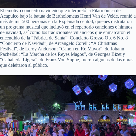
El emotivo concierto navideño que interpretó la Filarmónica de
Acapulco bajo la batuta de Bartholomeus Henri Van de Velde, reunió a
más de mil 500 personas en la Explanada central, quienes disfrutaron
un programa musical que incluyó en el repertorio canciones e himnos
de navidad, así como los tradicionales villancicos que enmarcaron el
encendido de la “Fábrica de Santa”. Concierto Grosso Op. 6 No. 8
“Concierto de Navidad”, de Arcangelo Corelli; “A Christmas
Festival”, de Leroy Anderson; “Canon en Re Mayor”, de Johann
Pachelbel; “La Marcha de los Reyes Magos”, de Georges Bizet y
“Caballería Ligera”, de Franz Von Suppé, fueron algunas de las obras
que deleitaron al público.