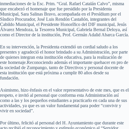
inmediaciones de la Esc. Prim. “Gral. Rafael Catalán Calvo”, misma
que encabezó el homenaje que fue presidido por la Presidenta
Municipal, Sara Salinas Bravo, acompañada en el Presídium por el
Síndico Procurador, José Luis Rendón Castañón, integrantes del
Cabildo Municipal, el Presidente Honorífico del DIF municipal, Jesús
Álvarez Mendoza, la Tesorera Municipal, Gabriela Bernal Deloya, así
como el Director de la institución, Prof. Germán Adalid Abarca García.
En su intervención, la Presidenta extendió un cordial saludo a los
presentes y agradeció el honor brindado a su Administración, por parte
de quienes integran esta institución educativa, para la realización de
este homenaje.Reconociendo además el importante quehacer en pro de
la sociedad de Zumpango, tanto de Directivos y personal docente de
esta institución que está próxima a cumplir 80 años desde su
fundación.
Asimismo, hizo énfasis en el valor representativo de este mes, que es el
respeto, e invitó al personal que conforma esta Administración así
como a las y los pequeños estudiantes a practicarlo en cada una de sus
actividades, ya que es un valor fundamental para poder “convivir y
vivir en sociedad”.
Por último, felicitó al personal del H. Ayuntamiento que durante este
acto recibió el reconocimiento y estímulo económico al “Servidor