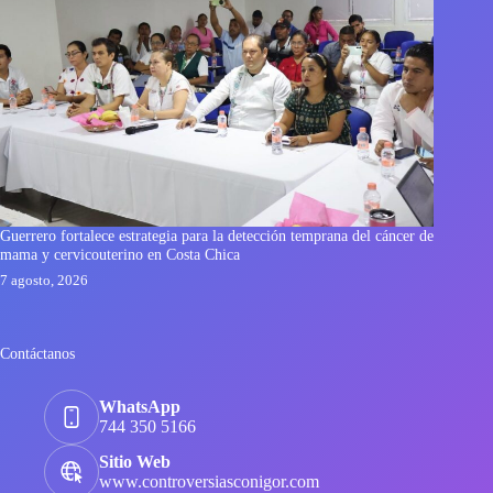
Guerrero fortalece estrategia para la detección temprana del cáncer de
mama y cervicouterino en Costa Chica
7 agosto, 2026
Contáctanos
WhatsApp
744 350 5166
Sitio Web
www.controversiasconigor.com