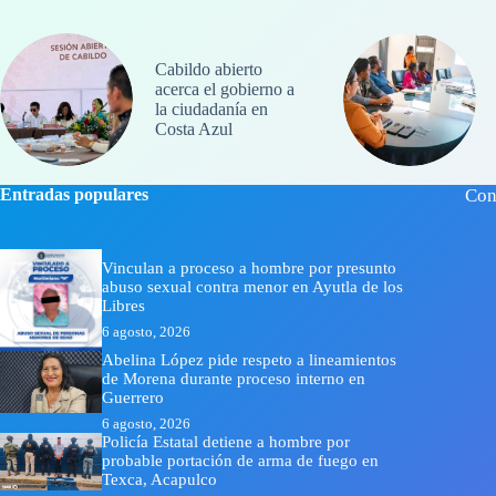
Cabildo abierto
acerca el gobierno a
la ciudadanía en
Costa Azul
Entradas populares
Con
Vinculan a proceso a hombre por presunto
abuso sexual contra menor en Ayutla de los
Libres
6 agosto, 2026
Abelina López pide respeto a lineamientos
de Morena durante proceso interno en
Guerrero
6 agosto, 2026
Policía Estatal detiene a hombre por
probable portación de arma de fuego en
Texca, Acapulco