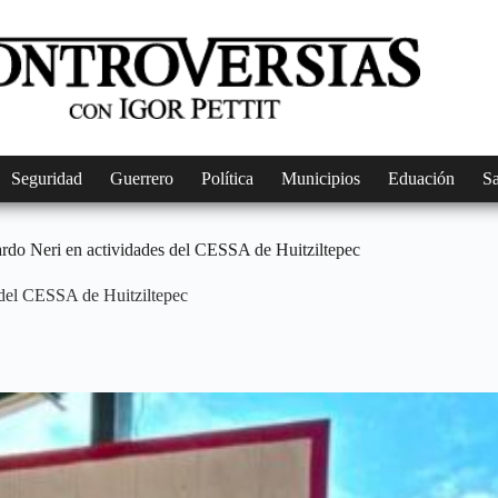
Seguridad
Guerrero
Política
Municipios
Eduación
S
ardo Neri en actividades del CESSA de Huitziltepec
s del CESSA de Huitziltepec