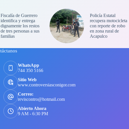
Fiscalía de Guerrero
Policía Estatal
identifica y entrega
recupera motocicleta
dignamente los restos
con reporte de robo
de tres personas a sus
en zona rural de
familias
Acapulco
táctanos
WhatsApp
744 350 5166
Sitio Web
www.controversiasconigor.com
Correo:
reviscontro@hotmail.com
Abierto Ahora
9 AM - 6:30 PM