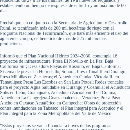
reduciendo de 27 a 19 los trámites; de 19 a nueve los requisitos; y
estableciendo un tiempo de respuesta de entre 15 y un máximo de 60
días.
Precisó que, en conjunto con la Secretaría de Agricultura y Desarrollo
Rural, se tecnificarán más de 200 mil hectáreas de riego con el
Programa Nacional de Tecnificación, que hará más eficiente el uso del
agua en el campo, en beneficio de más de 225 mil familias
productoras.
Informó que el Plan Nacional Hídrico 2024-2030, contempla 16
proyectos de infraestructura: Presa El Novillo en La Paz, Baja
California Sur; Desaladora Playas de Rosarito, en Baja California;
Sistema de presas en Hermosillo, Sonora; Presa Tunal II en Durango;
Presa Milpillas en Zacatecas; el Acueducto Ciudad Victoria II, en
Tamaulipas; Presa Las Escobas en San Luis Potosí; Redes troncales
para el proyecto Agua Saludable en Durango y Coahuila; el Acueducto
Solís en León, Guanajuato; Acueducto Zacualpan II en Colima;
Acueducto La Cangrejera-Coatzacoalcos en Veracruz; Presa Paso
Ancho en Oaxaca; Acuaférico en Campeche; Obras de protección
contra inundaciones en Tabasco; el Plan integral para Acapulco y el
Plan integral para la Zona Metropolitana del Valle de México.
“Estos proyectos se van a financiar a través de los programas