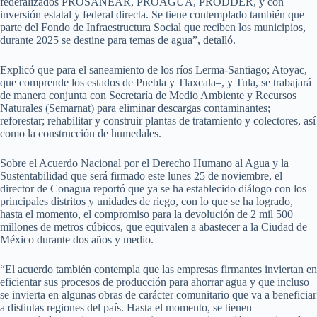
federalizados PROSANEAR, PROAGUA, PRODDER, y con
inversión estatal y federal directa. Se tiene contemplado también que
parte del Fondo de Infraestructura Social que reciben los municipios,
durante 2025 se destine para temas de agua”, detalló.
Explicó que para el saneamiento de los ríos Lerma-Santiago; Atoyac, –
que comprende los estados de Puebla y Tlaxcala–, y Tula, se trabajará
de manera conjunta con Secretaría de Medio Ambiente y Recursos
Naturales (Semarnat) para eliminar descargas contaminantes;
reforestar; rehabilitar y construir plantas de tratamiento y colectores, así
como la construcción de humedales.
Sobre el Acuerdo Nacional por el Derecho Humano al Agua y la
Sustentabilidad que será firmado este lunes 25 de noviembre, el
director de Conagua reportó que ya se ha establecido diálogo con los
principales distritos y unidades de riego, con lo que se ha logrado,
hasta el momento, el compromiso para la devolución de 2 mil 500
millones de metros cúbicos, que equivalen a abastecer a la Ciudad de
México durante dos años y medio.
“El acuerdo también contempla que las empresas firmantes inviertan en
eficientar sus procesos de producción para ahorrar agua y que incluso
se invierta en algunas obras de carácter comunitario que va a beneficiar
a distintas regiones del país. Hasta el momento, se tienen