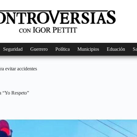
Seguridad
Guerrero
Política
Municipios
Eduación
S
a evitar accidentes
a “Yo Respeto”