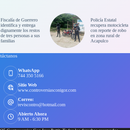
Fiscalía de Guerrero
Policía Estatal
identifica y entrega
recupera motocicleta
dignamente los restos
con reporte de robo
de tres personas a sus
en zona rural de
familias
Acapulco
táctanos
WhatsApp
744 350 5166
Sitio Web
www.controversiasconigor.com
Correo:
reviscontro@hotmail.com
Abierto Ahora
9 AM - 6:30 PM