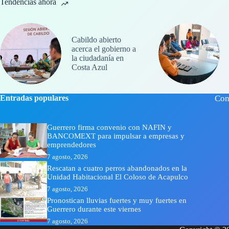
Tendencias ahora
Cabildo abierto
acerca el gobierno a
la ciudadanía en
Costa Azul
Entradas populares
Con
Guerrero firma convenio con NAFIN y
BANCOMEXT para impulsar a empresas y
emprendedores
7 agosto, 2026
Rescatan a cuatro perros abandonados en la
Unidad Habitacional El Coloso de Acapulco
7 agosto, 2026
Pronostican lluvias fuertes y muy fuertes en
Guerrero durante este viernes
7 agosto, 2026