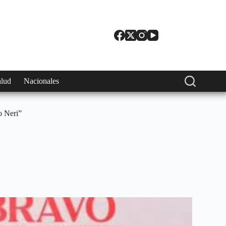
alud
Nacionales
o Neri”