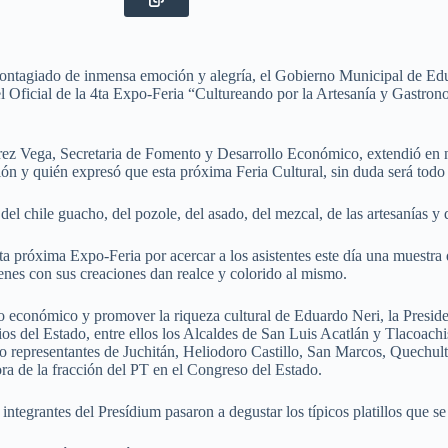
agiado de inmensa emoción y alegría, el Gobierno Municipal de Eduard
l Oficial de la 4ta Expo-Feria “Cultureando por la Artesanía y Gastron
rez Vega, Secretaria de Fomento y Desarrollo Económico, extendió en n
ión y quién expresó que esta próxima Feria Cultural, sin duda será todo 
del chile guacho, del pozole, del asado, del mezcal, de las artesanías y
ta próxima Expo-Feria por acercar a los asistentes este día una muestra
enes con sus creaciones dan realce y colorido al mismo.
llo económico y promover la riqueza cultural de Eduardo Neri, la Presi
pios del Estado, entre ellos los Alcaldes de San Luis Acatlán y Tlaco
omo representantes de Juchitán, Heliodoro Castillo, San Marcos, Quech
a de la fracción del PT en el Congreso del Estado.
s integrantes del Presídium pasaron a degustar los típicos platillos que