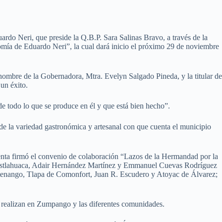
o Neri, que preside la Q.B.P. Sara Salinas Bravo, a través de la
omía de Eduardo Neri”, la cual dará inicio el próximo 29 de noviembre
ombre de la Gobernadora, Mtra. Evelyn Salgado Pineda, y la titular de
un éxito.
 de todo lo que se produce en él y que está bien hecho”.
 de la variedad gastronómica y artesanal con que cuenta el municipio
denta firmó el convenio de colaboración “Lazos de la Hermandad por la
achistlahuaca, Adair Hernández Martínez y Emmanuel Cuevas Rodríguez
ultenango, Tlapa de Comonfort, Juan R. Escudero y Atoyac de Álvarez;
 se realizan en Zumpango y las diferentes comunidades.